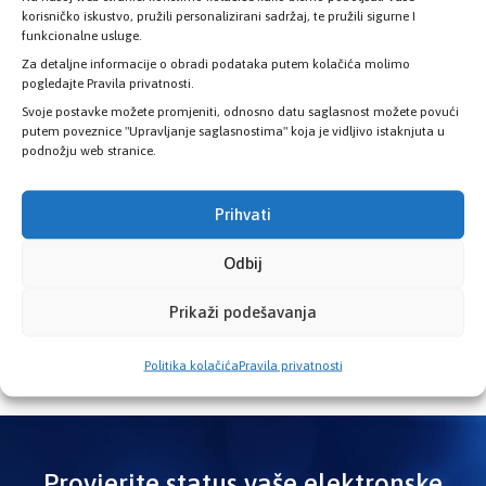
osiguranja KS smanjuju liste čekanja: Osigurano
korisničko iskustvo, pružili personalizirani sadržaj, te pružili sigurne I
17.500 dijagnostičkih pregleda u ugovornim
funkcionalne usluge.
zdravstvenim ustanovama
Za detaljne informacije o obradi podataka putem kolačića molimo
pogledajte Pravila privatnosti.
3. Augusta 2026.
Svoje postavke možete promjeniti, odnosno datu saglasnost možete povući
putem poveznice "Upravljanje saglasnostima" koja je vidljivo istaknjuta u
podnožju web stranice.
Kosovac: Nova biološka terapija za oboljele od
reumatoidnog artritisa u Kantonu Sarajevo
Prihvati
29. Jula 2026.
Odbij
Prikaži podešavanja
Politika kolačića
Pravila privatnosti
Provjerite status vaše elektronske