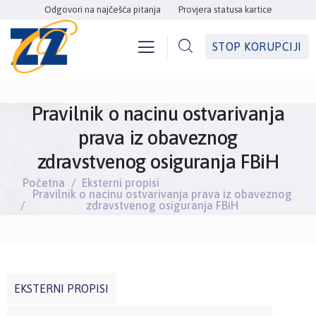
Odgovori na najčešća pitanja
Provjera statusa kartice
STOP KORUPCIJI
Pravilnik o nacinu ostvarivanja
prava iz obaveznog
zdravstvenog osiguranja FBiH
Početna
Eksterni propisi
Pravilnik o nacinu ostvarivanja prava iz obaveznog
zdravstvenog osiguranja FBiH
EKSTERNI PROPISI