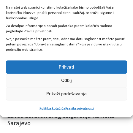
Na našoj web stranici koristimo kolačiće kako bismo poboljšali Vaše
korisničko iskustvo, pružili personalizirani sadržaj, te pružili sigurne I
Provjerite status vaše elektronske
funkcionalne usluge.
zdravstvene kartice
Za detaljne informacije o obradi podataka putem kolačića molimo
pogledajte Pravila privatnosti.
Svoje postavke možete promjeniti, odnosno datu saglasnost možete povući
PROVJERITE STATUS
putem poveznice "Upravljanje saglasnostima" koja je vidljivo istaknjuta u
podnožju web stranice.
Prihvati
Odbij
Prikaži podešavanja
Politika kolačića
Pravila privatnosti
Zavod zdravstvenog osiguranja Kantona
Sarajevo