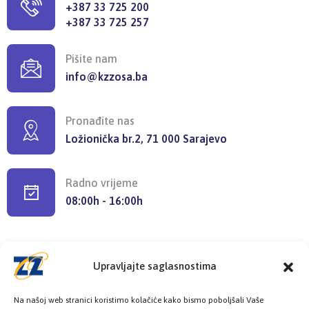
+387 33 725 200
+387 33 725 257
Pišite nam
info@kzzosa.ba
Pronađite nas
Ložionička br.2, 71 000 Sarajevo
Radno vrijeme
08:00h - 16:00h
Upravljajte saglasnostima
Provjerite status vaše elektronske
Na našoj web stranici koristimo kolačiće kako bismo poboljšali Vaše