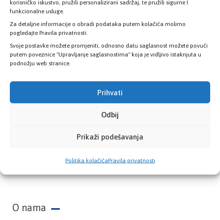
zdravstvene kartice
korisničko iskustvo, pružili personalizirani sadržaj, te pružili sigurne I
funkcionalne usluge.
Za detaljne informacije o obradi podataka putem kolačića molimo
PROVJERITE STATUS
pogledajte Pravila privatnosti.
Svoje postavke možete promjeniti, odnosno datu saglasnost možete povući
putem poveznice "Upravljanje saglasnostima" koja je vidljivo istaknjuta u
podnožju web stranice.
Prihvati
Odbij
Prikaži podešavanja
Zavod zdravstvenog osiguranja Kantona
Politika kolačića
Pravila privatnosti
Sarajevo
O nama