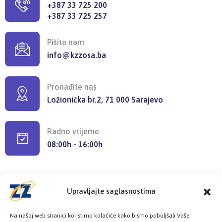
+387 33 725 200
+387 33 725 257
Pišite nam
info@kzzosa.ba
Pronađite nas
Ložionička br.2, 71 000 Sarajevo
Radno vrijeme
08:00h - 16:00h
Upravljajte saglasnostima
Provjerite status vaše elektronske
Na našoj web stranici koristimo kolačiće kako bismo poboljšali Vaše