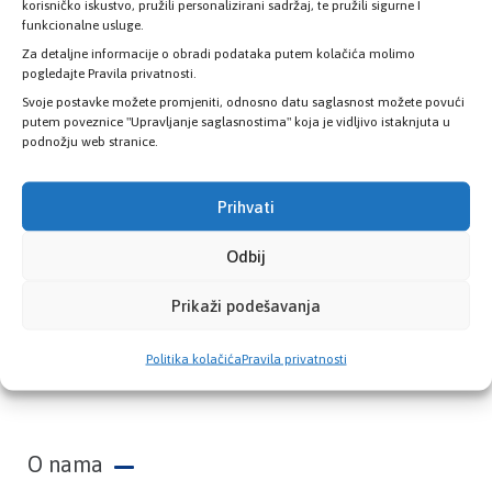
zdravstvene kartice
korisničko iskustvo, pružili personalizirani sadržaj, te pružili sigurne I
funkcionalne usluge.
Za detaljne informacije o obradi podataka putem kolačića molimo
PROVJERITE STATUS
pogledajte Pravila privatnosti.
Svoje postavke možete promjeniti, odnosno datu saglasnost možete povući
putem poveznice "Upravljanje saglasnostima" koja je vidljivo istaknjuta u
podnožju web stranice.
Prihvati
Odbij
Prikaži podešavanja
Zavod zdravstvenog osiguranja Kantona
Politika kolačića
Pravila privatnosti
Sarajevo
O nama