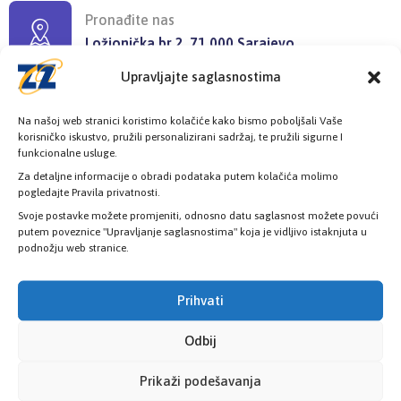
Pronađite nas
Ložionička br.2, 71 000 Sarajevo
Upravljajte saglasnostima
Radno vrijeme
Na našoj web stranici koristimo kolačiće kako bismo poboljšali Vaše
08:00h - 16:00h
korisničko iskustvo, pružili personalizirani sadržaj, te pružili sigurne I
funkcionalne usluge.
Za detaljne informacije o obradi podataka putem kolačića molimo
pogledajte Pravila privatnosti.
Svoje postavke možete promjeniti, odnosno datu saglasnost možete povući
putem poveznice "Upravljanje saglasnostima" koja je vidljivo istaknjuta u
Provjerite status vaše elektronske
podnožju web stranice.
zdravstvene kartice
Prihvati
PROVJERITE STATUS
Odbij
Prikaži podešavanja