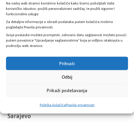
Na našoj web stranici koristimo kolačiće kako bismo poboljšali Vaše
Provjerite status vaše elektronske
korisničko iskustvo, pružili personalizirani sadržaj, te pružili sigurne I
zdravstvene kartice
funkcionalne usluge.
Za detaljne informacije o obradi podataka putem kolačića molimo
pogledajte Pravila privatnosti.
PROVJERITE STATUS
Svoje postavke možete promjeniti, odnosno datu saglasnost možete povući
putem poveznice "Upravljanje saglasnostima" koja je vidljivo istaknjuta u
podnožju web stranice.
Prihvati
Odbij
Prikaži podešavanja
Politika kolačića
Pravila privatnosti
Zavod zdravstvenog osiguranja Kantona
Sarajevo