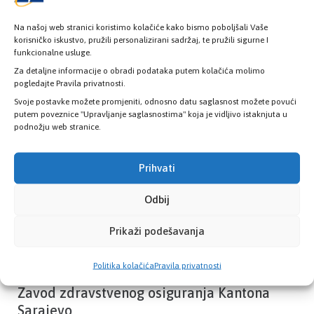
Na našoj web stranici koristimo kolačiće kako bismo poboljšali Vaše
korisničko iskustvo, pružili personalizirani sadržaj, te pružili sigurne I
funkcionalne usluge.
Provjerite status vaše elektronske
zdravstvene kartice
Za detaljne informacije o obradi podataka putem kolačića molimo
pogledajte Pravila privatnosti.
Svoje postavke možete promjeniti, odnosno datu saglasnost možete povući
putem poveznice "Upravljanje saglasnostima" koja je vidljivo istaknjuta u
PROVJERITE STATUS
podnožju web stranice.
Prihvati
Odbij
Prikaži podešavanja
Politika kolačića
Pravila privatnosti
Zavod zdravstvenog osiguranja Kantona
Sarajevo