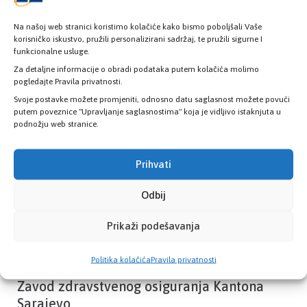
Na našoj web stranici koristimo kolačiće kako bismo poboljšali Vaše
korisničko iskustvo, pružili personalizirani sadržaj, te pružili sigurne I
funkcionalne usluge.
Provjerite status vaše elektronske
zdravstvene kartice
Za detaljne informacije o obradi podataka putem kolačića molimo
pogledajte Pravila privatnosti.
Svoje postavke možete promjeniti, odnosno datu saglasnost možete povući
putem poveznice "Upravljanje saglasnostima" koja je vidljivo istaknjuta u
PROVJERITE STATUS
podnožju web stranice.
Prihvati
Odbij
Prikaži podešavanja
Politika kolačića
Pravila privatnosti
Zavod zdravstvenog osiguranja Kantona
Sarajevo