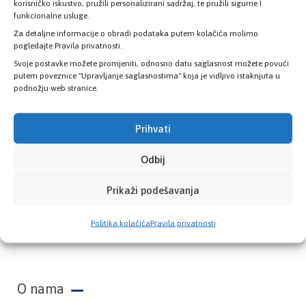
zdravstvene kartice
korisničko iskustvo, pružili personalizirani sadržaj, te pružili sigurne I
funkcionalne usluge.
Za detaljne informacije o obradi podataka putem kolačića molimo
PROVJERITE STATUS
pogledajte Pravila privatnosti.
Svoje postavke možete promjeniti, odnosno datu saglasnost možete povući
putem poveznice "Upravljanje saglasnostima" koja je vidljivo istaknjuta u
podnožju web stranice.
Prihvati
Odbij
Prikaži podešavanja
Zavod zdravstvenog osiguranja Kantona
Politika kolačića
Pravila privatnosti
Sarajevo
O nama