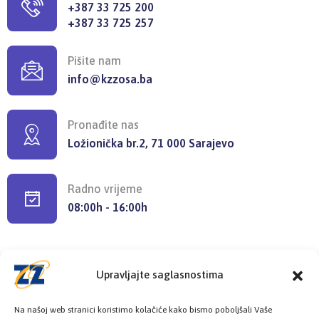
+387 33 725 200
+387 33 725 257
Pišite nam
info@kzzosa.ba
Pronađite nas
Ložionička br.2, 71 000 Sarajevo
Radno vrijeme
08:00h - 16:00h
Upravljajte saglasnostima
Provjerite status vaše elektronske
Na našoj web stranici koristimo kolačiće kako bismo poboljšali Vaše