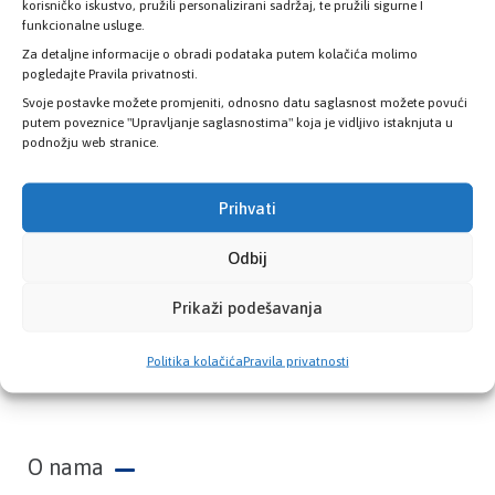
zdravstvene kartice
korisničko iskustvo, pružili personalizirani sadržaj, te pružili sigurne I
funkcionalne usluge.
Za detaljne informacije o obradi podataka putem kolačića molimo
PROVJERITE STATUS
pogledajte Pravila privatnosti.
Svoje postavke možete promjeniti, odnosno datu saglasnost možete povući
putem poveznice "Upravljanje saglasnostima" koja je vidljivo istaknjuta u
podnožju web stranice.
Prihvati
Odbij
Prikaži podešavanja
Zavod zdravstvenog osiguranja Kantona
Politika kolačića
Pravila privatnosti
Sarajevo
O nama