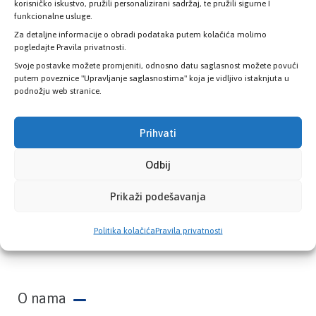
zdravstvene kartice
korisničko iskustvo, pružili personalizirani sadržaj, te pružili sigurne I
funkcionalne usluge.
Za detaljne informacije o obradi podataka putem kolačića molimo
PROVJERITE STATUS
pogledajte Pravila privatnosti.
Svoje postavke možete promjeniti, odnosno datu saglasnost možete povući
putem poveznice "Upravljanje saglasnostima" koja je vidljivo istaknjuta u
podnožju web stranice.
Prihvati
Odbij
Prikaži podešavanja
Zavod zdravstvenog osiguranja Kantona
Politika kolačića
Pravila privatnosti
Sarajevo
O nama