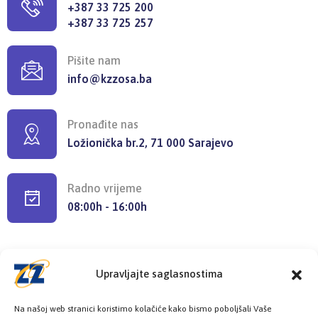
+387 33 725 200
+387 33 725 257
Pišite nam
info@kzzosa.ba
Pronađite nas
Ložionička br.2, 71 000 Sarajevo
Radno vrijeme
08:00h - 16:00h
Upravljajte saglasnostima
Provjerite status vaše elektronske
Na našoj web stranici koristimo kolačiće kako bismo poboljšali Vaše