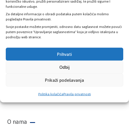
zdravstvene kartice
korisničko iskustvo, pružili personalizirani sadržaj, te pružili sigurne I
funkcionalne usluge.
Za detaljne informacije o obradi podataka putem kolačića molimo
PROVJERITE STATUS
pogledajte Pravila privatnosti.
Svoje postavke možete promjeniti, odnosno datu saglasnost možete povući
putem poveznice "Upravljanje saglasnostima" koja je vidljivo istaknjuta u
podnožju web stranice.
Prihvati
Odbij
Prikaži podešavanja
Zavod zdravstvenog osiguranja Kantona
Politika kolačića
Pravila privatnosti
Sarajevo
O nama