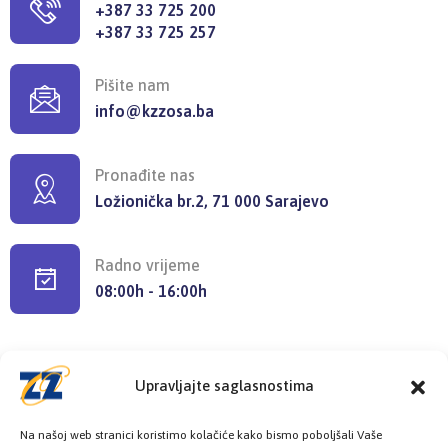
+387 33 725 200
+387 33 725 257
Pišite nam
info@kzzosa.ba
Pronađite nas
Ložionička br.2, 71 000 Sarajevo
Radno vrijeme
08:00h - 16:00h
Upravljajte saglasnostima
Provjerite status vaše elektronske
Na našoj web stranici koristimo kolačiće kako bismo poboljšali Vaše