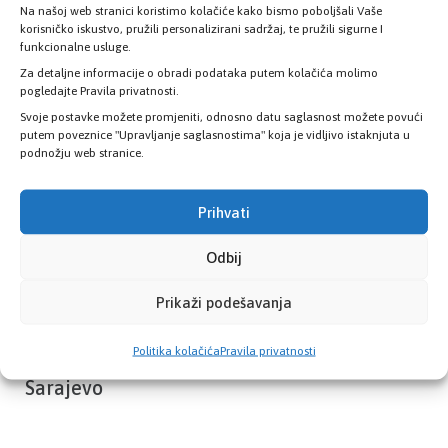
Na našoj web stranici koristimo kolačiće kako bismo poboljšali Vaše
Provjerite status vaše elektronske
korisničko iskustvo, pružili personalizirani sadržaj, te pružili sigurne I
zdravstvene kartice
funkcionalne usluge.
Za detaljne informacije o obradi podataka putem kolačića molimo
pogledajte Pravila privatnosti.
PROVJERITE STATUS
Svoje postavke možete promjeniti, odnosno datu saglasnost možete povući
putem poveznice "Upravljanje saglasnostima" koja je vidljivo istaknjuta u
podnožju web stranice.
Prihvati
Odbij
Prikaži podešavanja
Politika kolačića
Pravila privatnosti
Zavod zdravstvenog osiguranja Kantona
Sarajevo