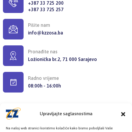
+387 33 725 200
+387 33 725 257
Pišite nam
info@kzzosa.ba
Pronađite nas
Ložionička br.2, 71 000 Sarajevo
Radno vrijeme
08:00h - 16:00h
Upravljajte saglasnostima
Provjerite status vaše elektronske
Na našoj web stranici koristimo kolačiće kako bismo poboljšali Vaše