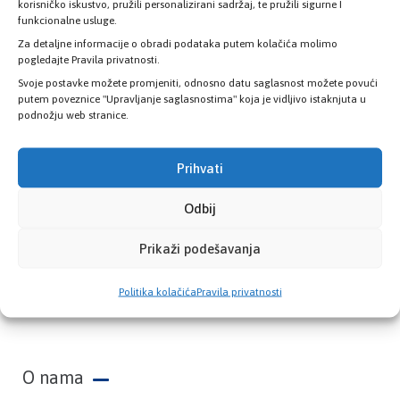
zdravstvene kartice
korisničko iskustvo, pružili personalizirani sadržaj, te pružili sigurne I
funkcionalne usluge.
Za detaljne informacije o obradi podataka putem kolačića molimo
PROVJERITE STATUS
pogledajte Pravila privatnosti.
Svoje postavke možete promjeniti, odnosno datu saglasnost možete povući
putem poveznice "Upravljanje saglasnostima" koja je vidljivo istaknjuta u
podnožju web stranice.
Prihvati
Odbij
Prikaži podešavanja
Zavod zdravstvenog osiguranja Kantona
Politika kolačića
Pravila privatnosti
Sarajevo
O nama