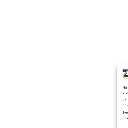
Na 
pru
Za 
pri
Svo
pov