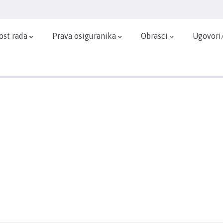
ost rada
Prava osiguranika
Obrasci
Ugovori