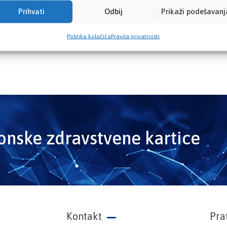
Prihvati
Odbij
Prikaži podešavanj
Politika kolačića
Pravila privatnosti
ronske zdravstvene kartice
Kontakt
Pra