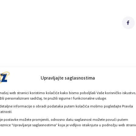
Upravljajte saglasnostima
našoj web stranici koristimo kolačiće kako bismo poboljšali Vaše korisničko iskustvo
žili personalizirani sadržaj, te pružili sigurne I funkcionalne usluge.
detaljne informacije o obradi podataka putem kolačića molimo pogledajte Pravila
vatnosti.
je postavke možete promjeniti, odnosno datu saglasnost možete povući putem
eznice "Upravljanje saglasnostima" koja je vidljivo istaknjuta u podnožju web strani