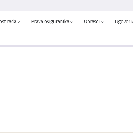
ost rada
Prava osiguranika
Obrasci
Ugovori