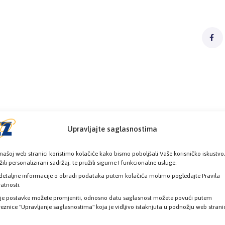
Upravljajte saglasnostima
našoj web stranici koristimo kolačiće kako bismo poboljšali Vaše korisničko iskustvo
žili personalizirani sadržaj, te pružili sigurne I funkcionalne usluge.
detaljne informacije o obradi podataka putem kolačića molimo pogledajte Pravila
vatnosti.
je postavke možete promjeniti, odnosno datu saglasnost možete povući putem
eznice "Upravljanje saglasnostima" koja je vidljivo istaknjuta u podnožju web strani