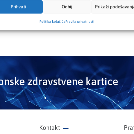
Prihvati
Odbij
Prikaži podešavanj
Politika kolačića
Pravila privatnosti
ronske zdravstvene kartice
Kontakt
Pra