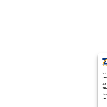
Na 
pru
Za 
pri
Svo
pov