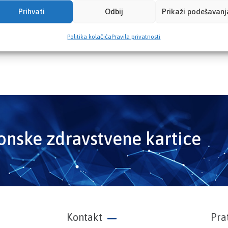
Prihvati
Odbij
Prikaži podešavanj
Politika kolačića
Pravila privatnosti
ronske zdravstvene kartice
Kontakt
Pra