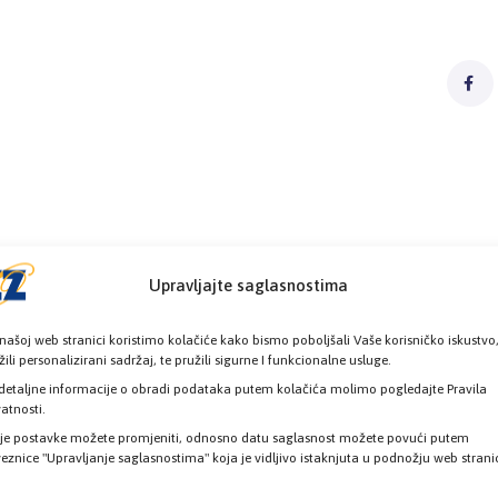
Upravljajte saglasnostima
našoj web stranici koristimo kolačiće kako bismo poboljšali Vaše korisničko iskustvo
žili personalizirani sadržaj, te pružili sigurne I funkcionalne usluge.
detaljne informacije o obradi podataka putem kolačića molimo pogledajte Pravila
vatnosti.
je postavke možete promjeniti, odnosno datu saglasnost možete povući putem
eznice "Upravljanje saglasnostima" koja je vidljivo istaknjuta u podnožju web strani