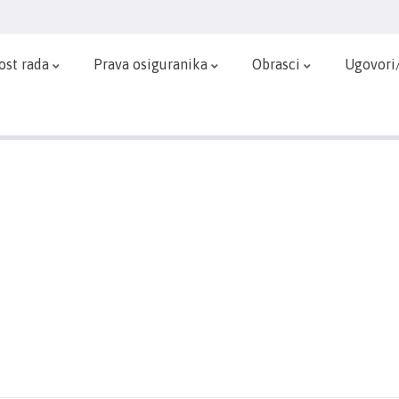
ost rada
Prava osiguranika
Obrasci
Ugovori