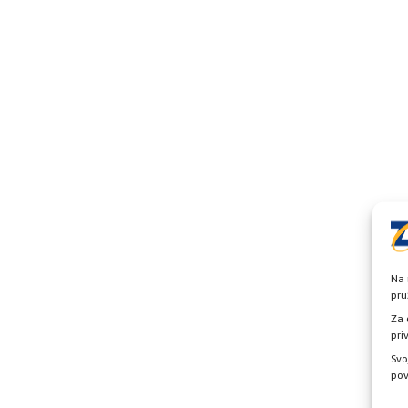
Na 
pru
Za 
pri
Svo
pov