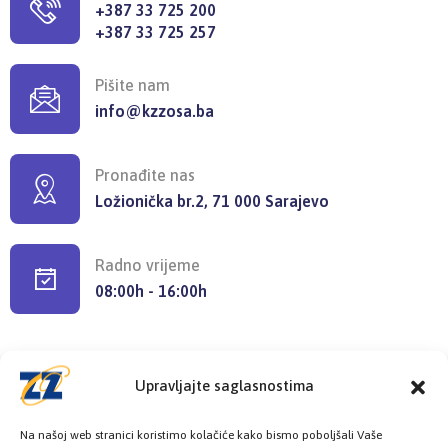
+387 33 725 200
+387 33 725 257
Pišite nam
info@kzzosa.ba
Pronađite nas
Ložionička br.2, 71 000 Sarajevo
Radno vrijeme
08:00h - 16:00h
Upravljajte saglasnostima
Provjerite status vaše elektronske
Na našoj web stranici koristimo kolačiće kako bismo poboljšali Vaše