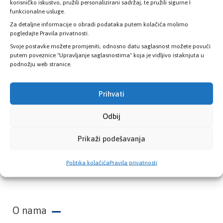
zdravstvene kartice
korisničko iskustvo, pružili personalizirani sadržaj, te pružili sigurne I
funkcionalne usluge.
Za detaljne informacije o obradi podataka putem kolačića molimo
PROVJERITE STATUS
pogledajte Pravila privatnosti.
Svoje postavke možete promjeniti, odnosno datu saglasnost možete povući
putem poveznice "Upravljanje saglasnostima" koja je vidljivo istaknjuta u
podnožju web stranice.
Prihvati
Odbij
Prikaži podešavanja
Zavod zdravstvenog osiguranja Kantona
Politika kolačića
Pravila privatnosti
Sarajevo
O nama