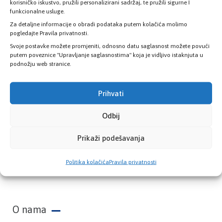
zdravstvene kartice
korisničko iskustvo, pružili personalizirani sadržaj, te pružili sigurne I
funkcionalne usluge.
Za detaljne informacije o obradi podataka putem kolačića molimo
PROVJERITE STATUS
pogledajte Pravila privatnosti.
Svoje postavke možete promjeniti, odnosno datu saglasnost možete povući
putem poveznice "Upravljanje saglasnostima" koja je vidljivo istaknjuta u
podnožju web stranice.
Prihvati
Odbij
Prikaži podešavanja
Zavod zdravstvenog osiguranja Kantona
Politika kolačića
Pravila privatnosti
Sarajevo
O nama