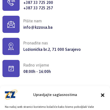
+387 33 725 200
+387 33 725 257
Pišite nam
info@kzzosa.ba
Pronađite nas
Ložionička br.2, 71 000 Sarajevo
Radno vrijeme
08:00h - 16:00h
Upravljajte saglasnostima
Provjerite status vaše elektronske
Na našoj web stranici koristimo kolačiće kako bismo poboljšali Vaše