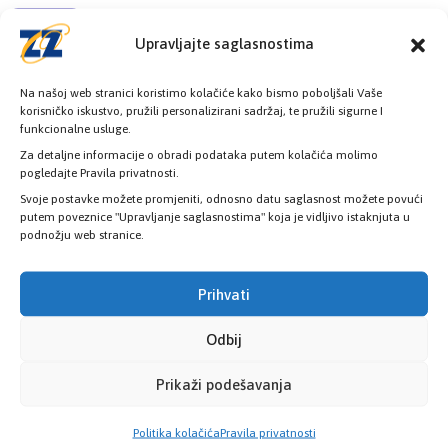
Radno vrijeme
Upravljajte saglasnostima
08:00h - 16:00h
Na našoj web stranici koristimo kolačiće kako bismo poboljšali Vaše
korisničko iskustvo, pružili personalizirani sadržaj, te pružili sigurne I
funkcionalne usluge.
Za detaljne informacije o obradi podataka putem kolačića molimo
pogledajte Pravila privatnosti.
Provjerite status vaše elektronske
Svoje postavke možete promjeniti, odnosno datu saglasnost možete povući
zdravstvene kartice
putem poveznice "Upravljanje saglasnostima" koja je vidljivo istaknjuta u
podnožju web stranice.
PROVJERITE STATUS
Prihvati
Odbij
Prikaži podešavanja
Politika kolačića
Pravila privatnosti