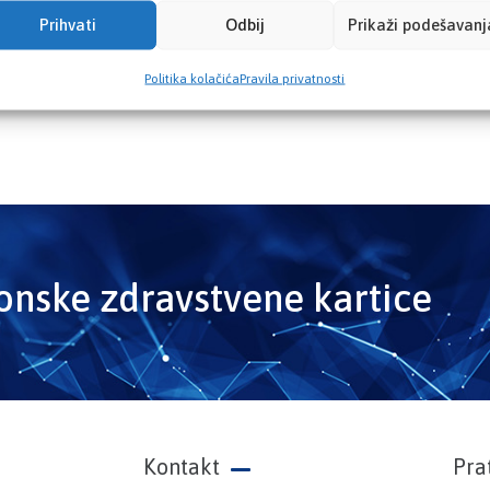
Prihvati
Odbij
Prikaži podešavanj
Politika kolačića
Pravila privatnosti
ronske zdravstvene kartice
Kontakt
Pra