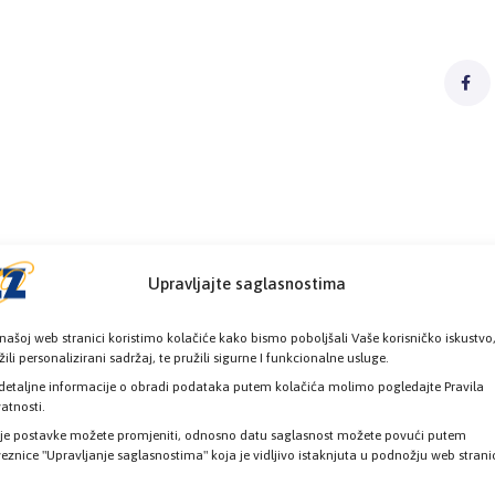
Upravljajte saglasnostima
našoj web stranici koristimo kolačiće kako bismo poboljšali Vaše korisničko iskustvo
žili personalizirani sadržaj, te pružili sigurne I funkcionalne usluge.
detaljne informacije o obradi podataka putem kolačića molimo pogledajte Pravila
vatnosti.
je postavke možete promjeniti, odnosno datu saglasnost možete povući putem
eznice "Upravljanje saglasnostima" koja je vidljivo istaknjuta u podnožju web strani