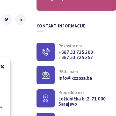
KONTAKT INFORMACIJE
Pozovite nas
+387 33 725 200
+387 33 725 257
Pišite nam
info@kzzosa.ba
,
Pronađite nas
Ložionička br.2, 71 000
Sarajevo
ce.