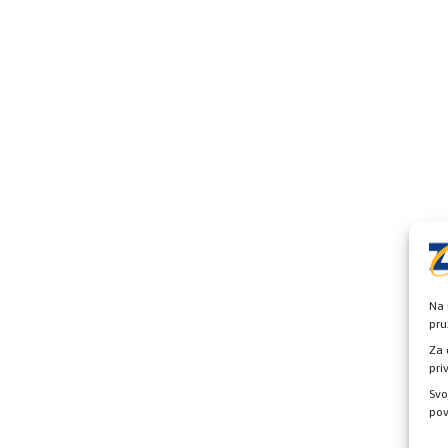
Na 
pru
Za 
pri
Svo
pov