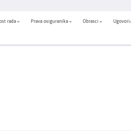
ost rada
Prava osiguranika
Obrasci
Ugovori