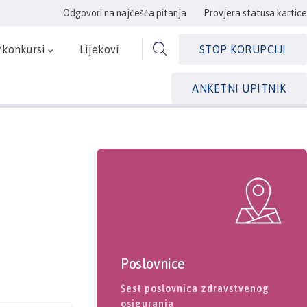
Odgovori na najčešća pitanja
Provjera statusa kartice
/konkursi
Lijekovi
STOP KORUPCIJI
ANKETNI UPITNIK
Poslovnice
Šest poslovnica zdravstvenog
osiguranja