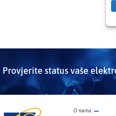
Provjerite status vaše elekt
O nama