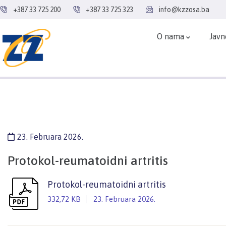
+387 33 725 200
+387 33 725 323
info@kzzosa.ba
O nama
Javn
23. Februara 2026.
Protokol-reumatoidni artritis
Protokol-reumatoidni artritis
332,72 KB
23. Februara 2026.