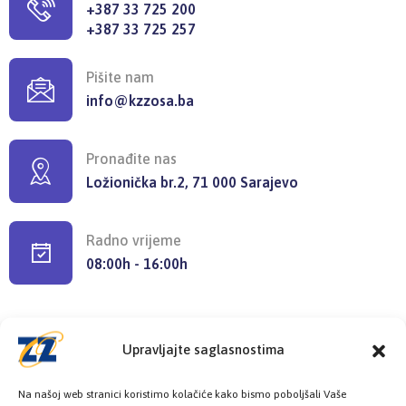
+387 33 725 200
+387 33 725 257
Pišite nam
info@kzzosa.ba
Pronađite nas
Ložionička br.2, 71 000 Sarajevo
Radno vrijeme
08:00h - 16:00h
Upravljajte saglasnostima
Provjerite status vaše elektronske
Na našoj web stranici koristimo kolačiće kako bismo poboljšali Vaše