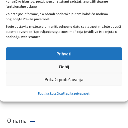
zdravstvene kartice
korisničko iskustvo, pružili personalizirani sadržaj, te pružili sigurne I
funkcionalne usluge.
Za detaljne informacije o obradi podataka putem kolačića molimo
PROVJERITE STATUS
pogledajte Pravila privatnosti.
Svoje postavke možete promjeniti, odnosno datu saglasnost možete povući
putem poveznice "Upravljanje saglasnostima" koja je vidljivo istaknjuta u
podnožju web stranice.
Prihvati
Odbij
Prikaži podešavanja
Zavod zdravstvenog osiguranja Kantona
Politika kolačića
Pravila privatnosti
Sarajevo
O nama