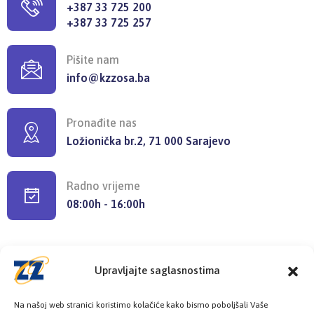
+387 33 725 200
+387 33 725 257
Pišite nam
info@kzzosa.ba
Pronađite nas
Ložionička br.2, 71 000 Sarajevo
Radno vrijeme
08:00h - 16:00h
Upravljajte saglasnostima
Provjerite status vaše elektronske
Na našoj web stranici koristimo kolačiće kako bismo poboljšali Vaše