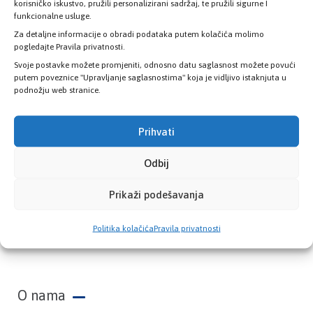
zdravstvene kartice
korisničko iskustvo, pružili personalizirani sadržaj, te pružili sigurne I
funkcionalne usluge.
Za detaljne informacije o obradi podataka putem kolačića molimo
PROVJERITE STATUS
pogledajte Pravila privatnosti.
Svoje postavke možete promjeniti, odnosno datu saglasnost možete povući
putem poveznice "Upravljanje saglasnostima" koja je vidljivo istaknjuta u
podnožju web stranice.
Prihvati
Odbij
Prikaži podešavanja
Zavod zdravstvenog osiguranja Kantona
Politika kolačića
Pravila privatnosti
Sarajevo
O nama