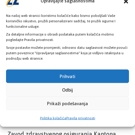
Upravljajte saglasnostima
Na našoj web stranici koristimo kolačiće kako bismo poboljšali Vaše
korisničko iskustvo, pružili personalizirani sadržaj, te pružili sigurne I
funkcionalne usluge.
Provjerite status vaše elektronske
Za detaljne informacije o obradi podataka putem kolačića molimo
zdravstvene kartice
pogledajte Pravila privatnosti.
Svoje postavke možete promjeniti, odnosno datu saglasnost možete povući
putem poveznice "Upravljanje saglasnostima" koja je vidljivo istaknjuta u
PROVJERITE STATUS
podnožju web stranice.
Prihvati
Odbij
Prikaži podešavanja
Politika kolačića
Pravila privatnosti
Zavod zdravstvenog osiguranja Kantona