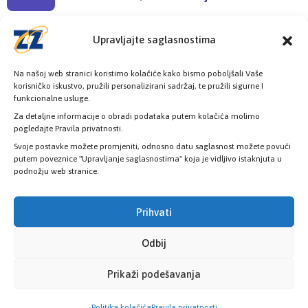
Radno vrijeme
Upravljajte saglasnostima
08:00h - 16:00h
Na našoj web stranici koristimo kolačiće kako bismo poboljšali Vaše
korisničko iskustvo, pružili personalizirani sadržaj, te pružili sigurne I
funkcionalne usluge.
Za detaljne informacije o obradi podataka putem kolačića molimo
pogledajte Pravila privatnosti.
Provjerite status vaše elektronske
Svoje postavke možete promjeniti, odnosno datu saglasnost možete povući
putem poveznice "Upravljanje saglasnostima" koja je vidljivo istaknjuta u
zdravstvene kartice
podnožju web stranice.
PROVJERITE STATUS
Prihvati
Odbij
Prikaži podešavanja
Politika kolačića
Pravila privatnosti