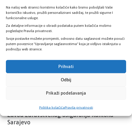
Na našoj web stranici koristimo kolačiće kako bismo poboljšali Vaše
korisničko iskustvo, pružili personalizirani sadržaj, te pružili sigurne I
Provjerite status vaše elektronske
funkcionalne usluge.
zdravstvene kartice
Za detaljne informacije o obradi podataka putem kolačića molimo
pogledajte Pravila privatnosti.
Svoje postavke možete promjeniti, odnosno datu saglasnost možete povući
PROVJERITE STATUS
putem poveznice "Upravljanje saglasnostima" koja je vidljivo istaknjuta u
podnožju web stranice.
Prihvati
Odbij
Prikaži podešavanja
Politika kolačića
Pravila privatnosti
Zavod zdravstvenog osiguranja Kantona
Sarajevo