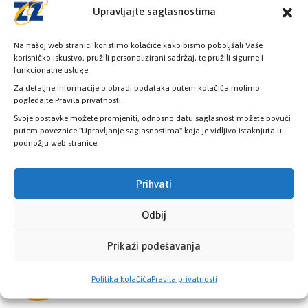
08:00h - 16:00h
Upravljajte saglasnostima
Na našoj web stranici koristimo kolačiće kako bismo poboljšali Vaše
korisničko iskustvo, pružili personalizirani sadržaj, te pružili sigurne I
funkcionalne usluge.
Za detaljne informacije o obradi podataka putem kolačića molimo
Provjerite status vaše elektronske
pogledajte Pravila privatnosti.
zdravstvene kartice
Svoje postavke možete promjeniti, odnosno datu saglasnost možete povući
putem poveznice "Upravljanje saglasnostima" koja je vidljivo istaknjuta u
podnožju web stranice.
PROVJERITE STATUS
Prihvati
Odbij
Prikaži podešavanja
Politika kolačića
Pravila privatnosti