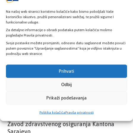
Na našoj web stranici koristimo kolačiće kako bismo poboljšali Vaše
korisničko iskustvo, pružili personalizirani sadržaj, te pružili sigurne I
funkcionalne usluge.
Provjerite status vaše elektronske
zdravstvene kartice
Za detaljne informacije o obradi podataka putem kolačića molimo
pogledajte Pravila privatnosti.
Svoje postavke možete promjeniti, odnosno datu saglasnost možete povući
putem poveznice "Upravljanje saglasnostima" koja je vidljivo istaknjuta u
PROVJERITE STATUS
podnožju web stranice.
Prihvati
Odbij
Prikaži podešavanja
Politika kolačića
Pravila privatnosti
Zavod zdravstvenog osiguranja Kantona
Sarajevo