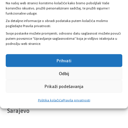
Na našoj web stranici koristimo kolačiće kako bismo poboljšali Vaše
Provjerite status vaše elektronske
korisničko iskustvo, pružili personalizirani sadržaj, te pružili sigurne I
zdravstvene kartice
funkcionalne usluge.
Za detaljne informacije o obradi podataka putem kolačića molimo
pogledajte Pravila privatnosti.
PROVJERITE STATUS
Svoje postavke možete promjeniti, odnosno datu saglasnost možete povući
putem poveznice "Upravljanje saglasnostima" koja je vidljivo istaknjuta u
podnožju web stranice.
Prihvati
Odbij
Prikaži podešavanja
Politika kolačića
Pravila privatnosti
Zavod zdravstvenog osiguranja Kantona
Sarajevo