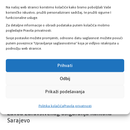
Na našoj web stranici koristimo kolačiće kako bismo poboljšali Vaše
korisničko iskustvo, pružili personalizirani sadržaj, te pružili sigurne I
Provjerite status vaše elektronske
funkcionalne usluge.
zdravstvene kartice
Za detaljne informacije o obradi podataka putem kolačića molimo
pogledajte Pravila privatnosti.
Svoje postavke možete promjeniti, odnosno datu saglasnost možete povući
PROVJERITE STATUS
putem poveznice "Upravljanje saglasnostima" koja je vidljivo istaknjuta u
podnožju web stranice.
Prihvati
Odbij
Prikaži podešavanja
Politika kolačića
Pravila privatnosti
Zavod zdravstvenog osiguranja Kantona
Sarajevo