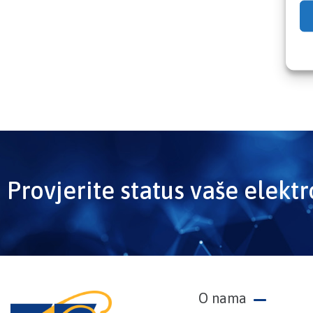
Provjerite status vaše elekt
O nama