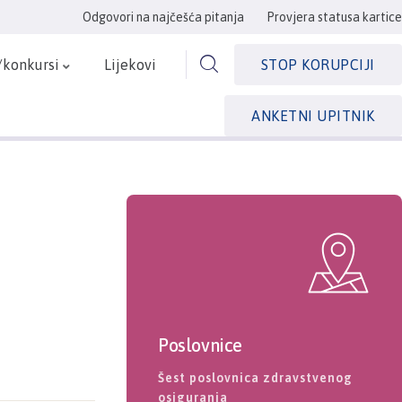
Odgovori na najčešća pitanja
Provjera statusa kartice
/konkursi
Lijekovi
STOP KORUPCIJI
ANKETNI UPITNIK
Poslovnice
Šest poslovnica zdravstvenog
osiguranja