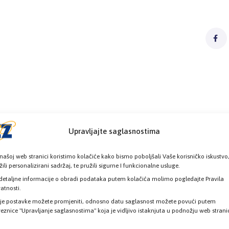
Upravljajte saglasnostima
našoj web stranici koristimo kolačiće kako bismo poboljšali Vaše korisničko iskustvo
žili personalizirani sadržaj, te pružili sigurne I funkcionalne usluge.
detaljne informacije o obradi podataka putem kolačića molimo pogledajte Pravila
vatnosti.
je postavke možete promjeniti, odnosno datu saglasnost možete povući putem
eznice "Upravljanje saglasnostima" koja je vidljivo istaknjuta u podnožju web strani