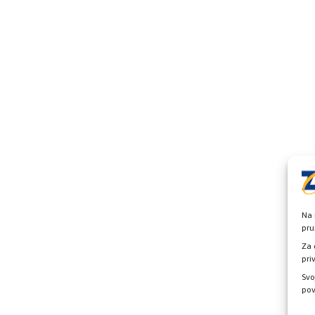
Na 
pru
Za 
pri
Svo
pov