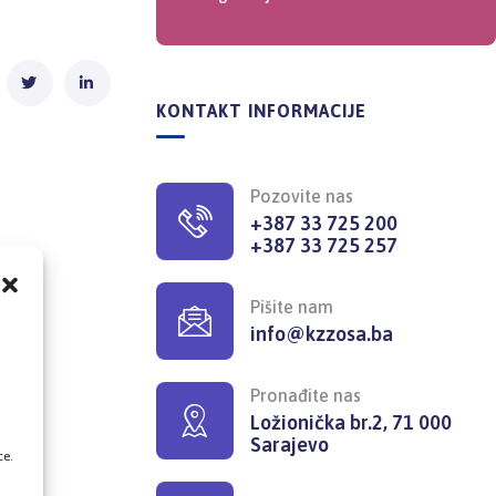
KONTAKT INFORMACIJE
Pozovite nas
+387 33 725 200
+387 33 725 257
Pišite nam
info@kzzosa.ba
,
Pronađite nas
Ložionička br.2, 71 000
Sarajevo
ce.