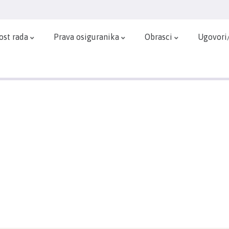
ost rada
Prava osiguranika
Obrasci
Ugovori