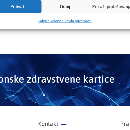
Prihvati
Odbij
Prikaži podešavanj
Politika kolačića
Pravila privatnosti
ronske zdravstvene kartice
Kontakt
Pra