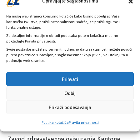
Upravljajte saglasnostima
Na našoj web stranici koristimo kolačiće kako bismo poboljšali Vaše
korisničko iskustvo, pružili personalizirani sadržaj, te pružili sigurne I
funkcionalne usluge.
Provjerite status vaše elektronske
Za detaljne informacije o obradi podataka putem kolačića molimo
zdravstvene kartice
pogledajte Pravila privatnosti.
Svoje postavke možete promjeniti, odnosno datu saglasnost možete povući
putem poveznice "Upravljanje saglasnostima" koja je vidljivo istaknjuta u
PROVJERITE STATUS
podnožju web stranice.
Prihvati
Odbij
Prikaži podešavanja
Politika kolačića
Pravila privatnosti
Zavod zdravstvenog osiguranja Kantona