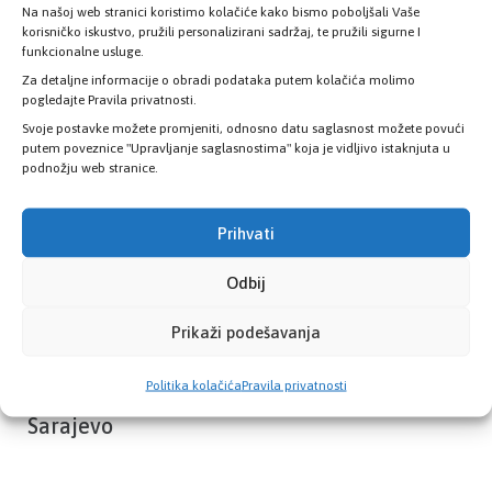
Na našoj web stranici koristimo kolačiće kako bismo poboljšali Vaše
Provjerite status vaše elektronske
korisničko iskustvo, pružili personalizirani sadržaj, te pružili sigurne I
zdravstvene kartice
funkcionalne usluge.
Za detaljne informacije o obradi podataka putem kolačića molimo
pogledajte Pravila privatnosti.
PROVJERITE STATUS
Svoje postavke možete promjeniti, odnosno datu saglasnost možete povući
putem poveznice "Upravljanje saglasnostima" koja je vidljivo istaknjuta u
podnožju web stranice.
Prihvati
Odbij
Prikaži podešavanja
Politika kolačića
Pravila privatnosti
Zavod zdravstvenog osiguranja Kantona
Sarajevo