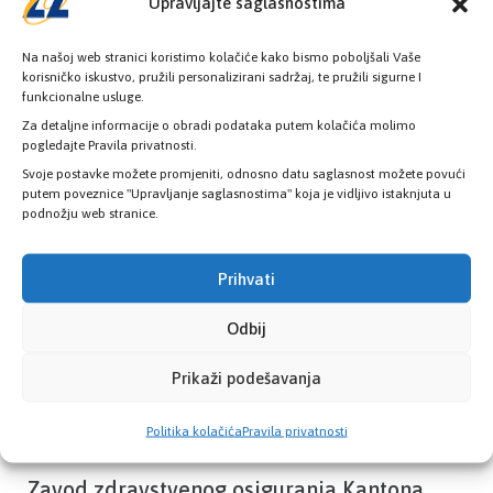
Upravljajte saglasnostima
Na našoj web stranici koristimo kolačiće kako bismo poboljšali Vaše
korisničko iskustvo, pružili personalizirani sadržaj, te pružili sigurne I
funkcionalne usluge.
Provjerite status vaše elektronske
Za detaljne informacije o obradi podataka putem kolačića molimo
zdravstvene kartice
pogledajte Pravila privatnosti.
Svoje postavke možete promjeniti, odnosno datu saglasnost možete povući
putem poveznice "Upravljanje saglasnostima" koja je vidljivo istaknjuta u
PROVJERITE STATUS
podnožju web stranice.
Prihvati
Odbij
Prikaži podešavanja
Politika kolačića
Pravila privatnosti
Zavod zdravstvenog osiguranja Kantona