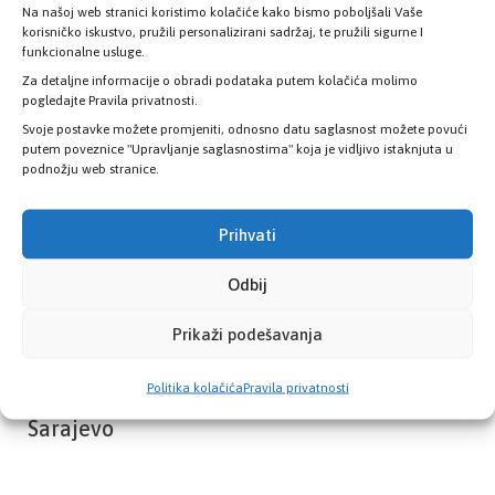
Na našoj web stranici koristimo kolačiće kako bismo poboljšali Vaše
Provjerite status vaše elektronske
korisničko iskustvo, pružili personalizirani sadržaj, te pružili sigurne I
zdravstvene kartice
funkcionalne usluge.
Za detaljne informacije o obradi podataka putem kolačića molimo
pogledajte Pravila privatnosti.
PROVJERITE STATUS
Svoje postavke možete promjeniti, odnosno datu saglasnost možete povući
putem poveznice "Upravljanje saglasnostima" koja je vidljivo istaknjuta u
podnožju web stranice.
Prihvati
Odbij
Prikaži podešavanja
Politika kolačića
Pravila privatnosti
Zavod zdravstvenog osiguranja Kantona
Sarajevo