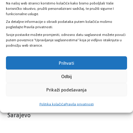
Na našoj web stranici koristimo kolačiće kako bismo poboljšali Vaše
Provjerite status vaše elektronske
korisničko iskustvo, pružili personalizirani sadržaj, te pružili sigurne I
zdravstvene kartice
funkcionalne usluge.
Za detaljne informacije o obradi podataka putem kolačića molimo
pogledajte Pravila privatnosti.
PROVJERITE STATUS
Svoje postavke možete promjeniti, odnosno datu saglasnost možete povući
putem poveznice "Upravljanje saglasnostima" koja je vidljivo istaknjuta u
podnožju web stranice.
Prihvati
Odbij
Prikaži podešavanja
Politika kolačića
Pravila privatnosti
Zavod zdravstvenog osiguranja Kantona
Sarajevo