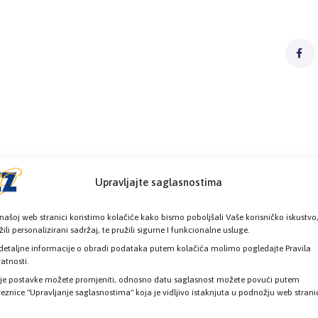
Upravljajte saglasnostima
našoj web stranici koristimo kolačiće kako bismo poboljšali Vaše korisničko iskustvo
žili personalizirani sadržaj, te pružili sigurne I funkcionalne usluge.
detaljne informacije o obradi podataka putem kolačića molimo pogledajte Pravila
vatnosti.
je postavke možete promjeniti, odnosno datu saglasnost možete povući putem
eznice "Upravljanje saglasnostima" koja je vidljivo istaknjuta u podnožju web strani