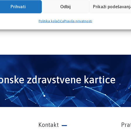
Prihvati
Odbij
Prikaži podešavanj
Politika kolačića
Pravila privatnosti
ronske zdravstvene kartice
Kontakt
Pra