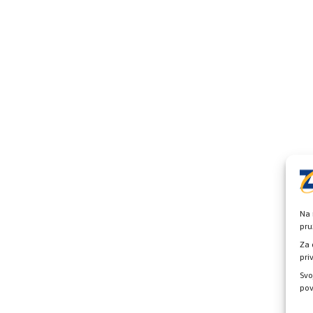
Na 
pru
Za 
pri
Svo
pov