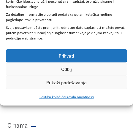
zdravstvene kartice
korisničko iskustvo, pružili personalizirani sadržaj, te pružili sigurne I
funkcionalne usluge.
Za detaljne informacije o obradi podataka putem kolačića molimo
PROVJERITE STATUS
pogledajte Pravila privatnosti.
Svoje postavke možete promjeniti, odnosno datu saglasnost možete povući
putem poveznice "Upravljanje saglasnostima" koja je vidljivo istaknjuta u
podnožju web stranice.
Prihvati
Odbij
Prikaži podešavanja
Zavod zdravstvenog osiguranja Kantona
Politika kolačića
Pravila privatnosti
Sarajevo
O nama