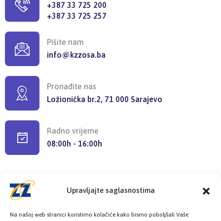
+387 33 725 200
+387 33 725 257
Pišite nam
info@kzzosa.ba
Pronađite nas
Ložionička br.2, 71 000 Sarajevo
Radno vrijeme
08:00h - 16:00h
Upravljajte saglasnostima
Provjerite status vaše elektronske
Na našoj web stranici koristimo kolačiće kako bismo poboljšali Vaše