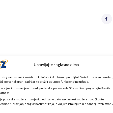
Upravljajte saglasnostima
našoj web stranici koristimo kolačiće kako bismo poboljšali Vaše korisničko iskustvo
žili personalizirani sadržaj, te pružili sigurne I funkcionalne usluge.
detaljne informacije o obradi podataka putem kolačića molimo pogledajte Pravila
vatnosti.
je postavke možete promjeniti, odnosno datu saglasnost možete povući putem
eznice "Upravljanje saglasnostima" koja je vidljivo istaknjuta u podnožju web strani