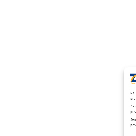
Na 
pru
Za 
pri
Svo
pov