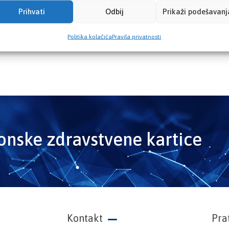
Prihvati
Odbij
Prikaži podešavanj
Politika kolačića
Pravila privatnosti
ronske zdravstvene kartice
Kontakt
Pra