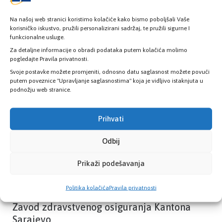
Na našoj web stranici koristimo kolačiće kako bismo poboljšali Vaše
korisničko iskustvo, pružili personalizirani sadržaj, te pružili sigurne I
funkcionalne usluge.
Provjerite status vaše elektronske
zdravstvene kartice
Za detaljne informacije o obradi podataka putem kolačića molimo
pogledajte Pravila privatnosti.
Svoje postavke možete promjeniti, odnosno datu saglasnost možete povući
putem poveznice "Upravljanje saglasnostima" koja je vidljivo istaknjuta u
PROVJERITE STATUS
podnožju web stranice.
Prihvati
Odbij
Prikaži podešavanja
Politika kolačića
Pravila privatnosti
Zavod zdravstvenog osiguranja Kantona
Sarajevo