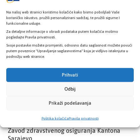
Na našoj web stranici koristimo kolačiće kako bismo poboljšali Vaše
korisničko iskustvo, pružili personalizirani sadržaj, te pružili sigurne I
funkcionalne usluge.
Provjerite status vaše elektronske
zdravstvene kartice
Za detaljne informacije o obradi podataka putem kolačića molimo
pogledajte Pravila privatnosti.
Svoje postavke možete promjeniti, odnosno datu saglasnost možete povući
putem poveznice "Upravljanje saglasnostima" koja je vidljivo istaknjuta u
PROVJERITE STATUS
podnožju web stranice.
Prihvati
Odbij
Prikaži podešavanja
Politika kolačića
Pravila privatnosti
Zavod zdravstvenog osiguranja Kantona
Sarajevo