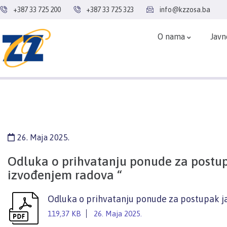
+387 33 725 200
+387 33 725 323
info@kzzosa.ba
O nama
Javn
26. Maja 2025.
Odluka o prihvatanju ponude za postu
izvođenjem radova “
Odluka o prihvatanju ponude za postupak j
119,37 KB
26. Maja 2025.