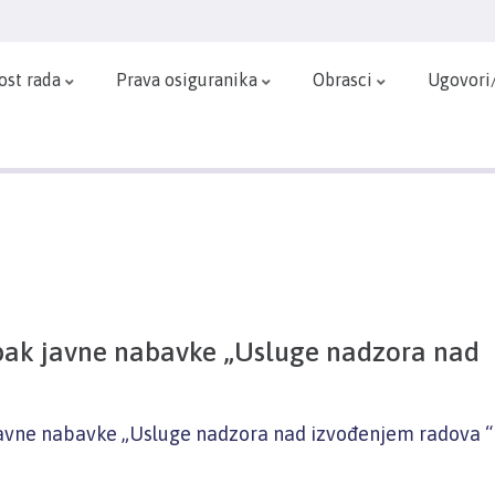
ost rada
Prava osiguranika
Obrasci
Ugovori
pak javne nabavke „Usluge nadzora nad
avne nabavke „Usluge nadzora nad izvođenjem radova “