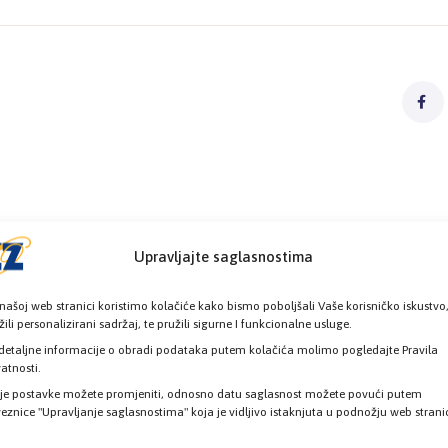
Upravljajte saglasnostima
našoj web stranici koristimo kolačiće kako bismo poboljšali Vaše korisničko iskustvo
žili personalizirani sadržaj, te pružili sigurne I funkcionalne usluge.
detaljne informacije o obradi podataka putem kolačića molimo pogledajte Pravila
vatnosti.
je postavke možete promjeniti, odnosno datu saglasnost možete povući putem
eznice "Upravljanje saglasnostima" koja je vidljivo istaknjuta u podnožju web strani