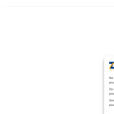
Na 
pru
Za 
pri
Svo
pov