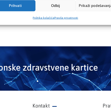
Prihvati
Odbij
Prikaži podešavanj
Politika kolačića
Pravila privatnosti
ronske zdravstvene kartice
Kontakt
Pra