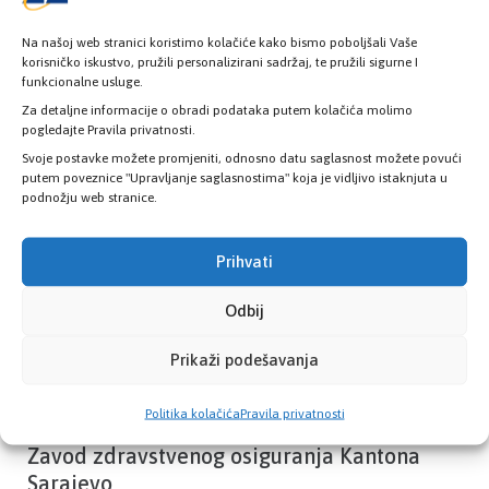
Na našoj web stranici koristimo kolačiće kako bismo poboljšali Vaše
korisničko iskustvo, pružili personalizirani sadržaj, te pružili sigurne I
funkcionalne usluge.
Provjerite status vaše elektronske
zdravstvene kartice
Za detaljne informacije o obradi podataka putem kolačića molimo
pogledajte Pravila privatnosti.
Svoje postavke možete promjeniti, odnosno datu saglasnost možete povući
putem poveznice "Upravljanje saglasnostima" koja je vidljivo istaknjuta u
PROVJERITE STATUS
podnožju web stranice.
Prihvati
Odbij
Prikaži podešavanja
Politika kolačića
Pravila privatnosti
Zavod zdravstvenog osiguranja Kantona
Sarajevo