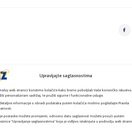
Upravljajte saglasnostima
našoj web stranici koristimo kolačiće kako bismo poboljšali Vaše korisničko iskustvo
žili personalizirani sadržaj, te pružili sigurne I funkcionalne usluge.
detaljne informacije o obradi podataka putem kolačića molimo pogledajte Pravila
vatnosti.
je postavke možete promjeniti, odnosno datu saglasnost možete povući putem
eznice "Upravljanje saglasnostima" koja je vidljivo istaknjuta u podnožju web strani