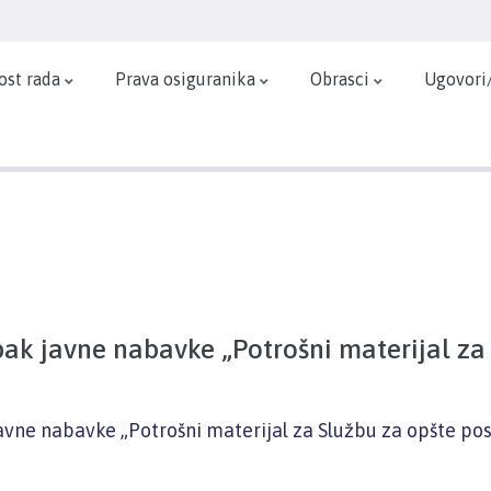
ost rada
Prava osiguranika
Obrasci
Ugovori
ak javne nabavke „Potrošni materijal za
vne nabavke „Potrošni materijal za Službu za opšte po