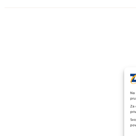
Na 
pru
Za 
pri
Svo
pov