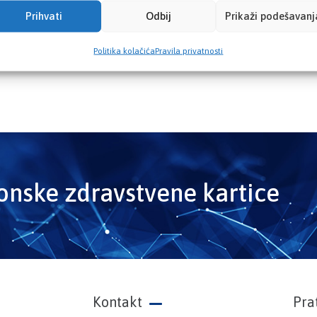
Prihvati
Odbij
Prikaži podešavanj
Politika kolačića
Pravila privatnosti
ronske zdravstvene kartice
Kontakt
Pra