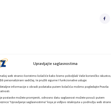
Upravljajte saglasnostima
našoj web stranici koristimo kolačiće kako bismo poboljšali Vaše korisničko iskustvo
žili personalizirani sadržaj, te pružili sigurne I funkcionalne usluge.
detaljne informacije o obradi podataka putem kolačića molimo pogledajte Pravila
vatnosti.
je postavke možete promjeniti, odnosno datu saglasnost možete povući putem
eznice "Upravljanje saglasnostima" koja je vidljivo istaknjuta u podnožju web strani