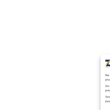
Na 
pru
Za 
pri
Svo
pov