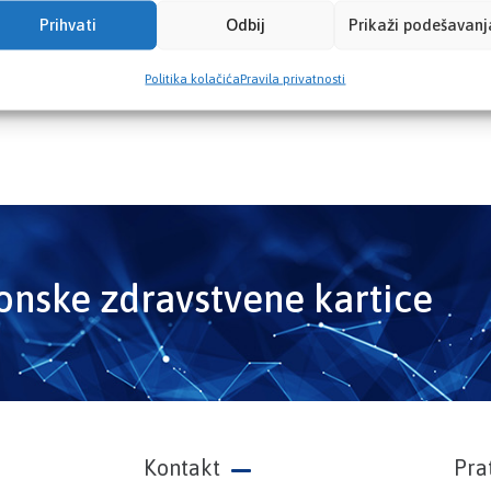
Prihvati
Odbij
Prikaži podešavanj
Politika kolačića
Pravila privatnosti
ronske zdravstvene kartice
Kontakt
Pra