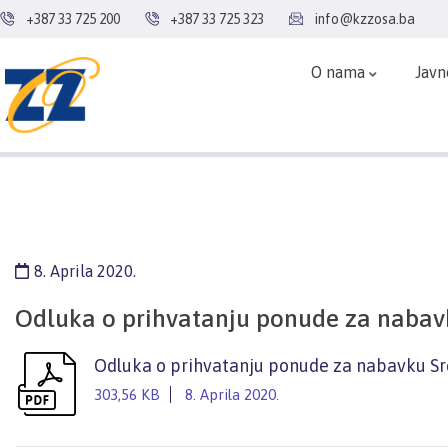
+387 33 725 200
+387 33 725 323
info@kzzosa.ba
O nama
Javn
8. Aprila 2020.
Odluka o prihvatanju ponude za nabavk
Odluka o prihvatanju ponude za nabavku Sre
303,56 KB
8. Aprila 2020.