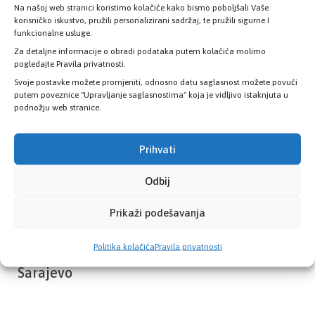
Na našoj web stranici koristimo kolačiće kako bismo poboljšali Vaše
Provjerite status vaše elektronske
korisničko iskustvo, pružili personalizirani sadržaj, te pružili sigurne I
zdravstvene kartice
funkcionalne usluge.
Za detaljne informacije o obradi podataka putem kolačića molimo
pogledajte Pravila privatnosti.
PROVJERITE STATUS
Svoje postavke možete promjeniti, odnosno datu saglasnost možete povući
putem poveznice "Upravljanje saglasnostima" koja je vidljivo istaknjuta u
podnožju web stranice.
Prihvati
Odbij
Prikaži podešavanja
Politika kolačića
Pravila privatnosti
Zavod zdravstvenog osiguranja Kantona
Sarajevo