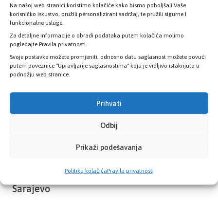
Na našoj web stranici koristimo kolačiće kako bismo poboljšali Vaše
Provjerite status vaše elektronske
korisničko iskustvo, pružili personalizirani sadržaj, te pružili sigurne I
zdravstvene kartice
funkcionalne usluge.
Za detaljne informacije o obradi podataka putem kolačića molimo
pogledajte Pravila privatnosti.
PROVJERITE STATUS
Svoje postavke možete promjeniti, odnosno datu saglasnost možete povući
putem poveznice "Upravljanje saglasnostima" koja je vidljivo istaknjuta u
podnožju web stranice.
Prihvati
Odbij
Prikaži podešavanja
Politika kolačića
Pravila privatnosti
Zavod zdravstvenog osiguranja Kantona
Sarajevo