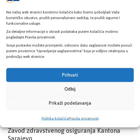
Na našoj web stranici koristimo kolačiće kako bismo poboljšali Vaše
korisničko iskustvo, pružili personalizirani sadržaj, te pružili sigurne I
funkcionalne usluge.
Provjerite status vaše elektronske
zdravstvene kartice
Za detaljne informacije o obradi podataka putem kolačića molimo
pogledajte Pravila privatnosti.
Svoje postavke možete promjeniti, odnosno datu saglasnost možete povući
putem poveznice "Upravljanje saglasnostima" koja je vidljivo istaknjuta u
PROVJERITE STATUS
podnožju web stranice.
Prihvati
Odbij
Prikaži podešavanja
Politika kolačića
Pravila privatnosti
Zavod zdravstvenog osiguranja Kantona
Sarajevo