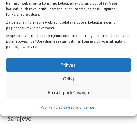
Na našoj web stranici koristimo kolačiće kako bismo poboljšali Vaše
Provjerite status vaše elektronske
korisničko iskustvo, pružili personalizirani sadržaj, te pružili sigurne I
zdravstvene kartice
funkcionalne usluge.
Za detaljne informacije o obradi podataka putem kolačića molimo
pogledajte Pravila privatnosti.
PROVJERITE STATUS
Svoje postavke možete promjeniti, odnosno datu saglasnost možete povući
putem poveznice "Upravljanje saglasnostima" koja je vidljivo istaknjuta u
podnožju web stranice.
Prihvati
Odbij
Prikaži podešavanja
Politika kolačića
Pravila privatnosti
Zavod zdravstvenog osiguranja Kantona
Sarajevo