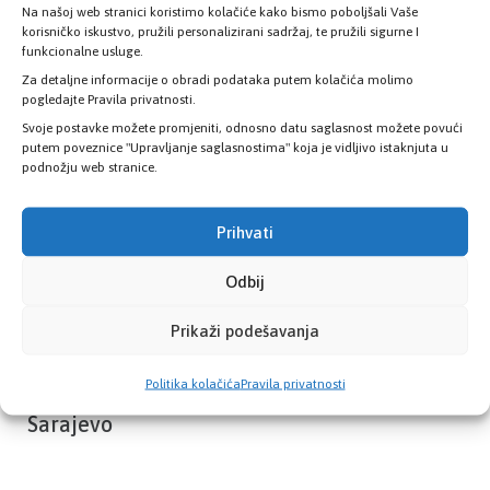
Na našoj web stranici koristimo kolačiće kako bismo poboljšali Vaše
Provjerite status vaše elektronske
korisničko iskustvo, pružili personalizirani sadržaj, te pružili sigurne I
zdravstvene kartice
funkcionalne usluge.
Za detaljne informacije o obradi podataka putem kolačića molimo
pogledajte Pravila privatnosti.
PROVJERITE STATUS
Svoje postavke možete promjeniti, odnosno datu saglasnost možete povući
putem poveznice "Upravljanje saglasnostima" koja je vidljivo istaknjuta u
podnožju web stranice.
Prihvati
Odbij
Prikaži podešavanja
Politika kolačića
Pravila privatnosti
Zavod zdravstvenog osiguranja Kantona
Sarajevo